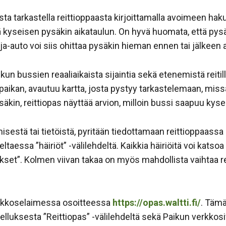
llista tarkastella reittioppaasta kirjoittamalla avoimeen 
ää kyseisen pysäkin aikataulun. On hyvä huomata, että pysäk
nja-auto voi siis ohittaa pysäkin hieman ennen tai jälkeen 
n bussien reaaliaikaista sijaintia sekä etenemistä reitil
htöpaikan, avautuu kartta, josta pystyy tarkastelemaan, mis
äkin, reittiopas näyttää arvion, milloin bussi saapuu kysei
isestä tai tietöistä, pyritään tiedottamaan reittioppaass
steltaessa ”häiriöt” -välilehdeltä. Kaikkia häiriöitä voi ka
kset”. Kolmen viivan takaa on myös mahdollista vaihtaa re
verkkoselaimessa osoitteessa
https://opas.waltti.fi/
. Tämä
elluksesta ”Reittiopas” -välilehdeltä sekä Paikun verkkosi