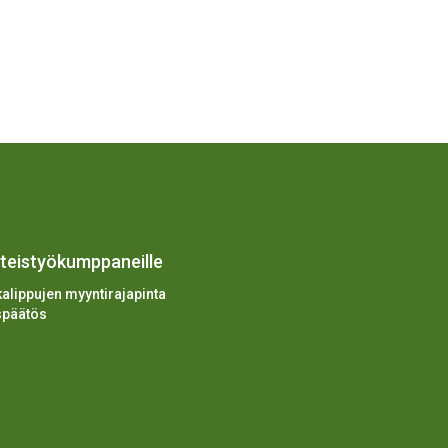
hteistyökumppaneille
alippujen myyntirajapinta
späätös