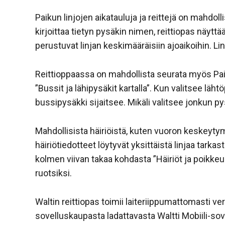
Paikun linjojen aikatauluja ja reittejä on mahdo
kirjoittaa tietyn pysäkin nimen, reittiopas näytt
perustuvat linjan keskimääräisiin ajoaikoihin. Li
Reittioppaassa on mahdollista seurata myös Paiku
”Bussit ja lähipysäkit kartalla”. Kun valitsee lä
bussipysäkki sijaitsee. Mikäli valitsee jonkun pys
Mahdollisista häiriöistä, kuten vuoron keskeytym
häiriötiedotteet löytyvät yksittäistä linjaa tarka
kolmen viivan takaa kohdasta ”Häiriöt ja poikkeu
ruotsiksi.
Waltin reittiopas toimii laiteriippumattomasti 
sovelluskaupasta ladattavasta Waltti Mobiili-sov