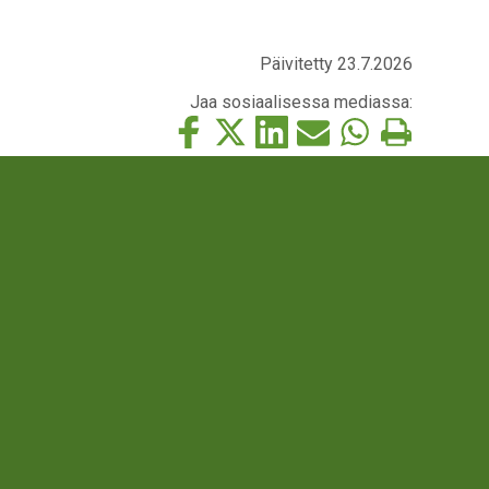
Päivitetty 23.7.2026
Jaa sosiaalisessa mediassa:
Jaa
Jaa
Jaa
Jaa
Jaa
Tulosta
tämä
tämä
tämä
tämä
tämä
tämä
Facebookissa
Twitterissä
LinkedIn:ssä
sähköpostitse
WhatsApp:ssa
sivu