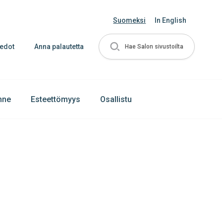
Suomeksi
In English
iedot
Anna palautetta
Hae Salon sivustoilta
enne
Esteettömyys
Osallistu