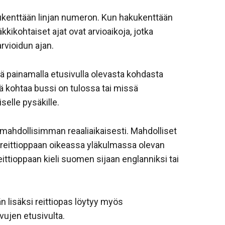
hakukenttään linjan numeron. Kun hakukenttään
kikohtaiset ajat ovat arvioaikoja, jotka
arvioidun ajan.
lä painamalla etusivulla olevasta kohdasta
sä kohtaa bussi on tulossa tai missä
selle pysäkille.
a mahdollisimman reaaliaikaisesti. Mahdolliset
tsoa reittioppaan oikeassa yläkulmassa olevan
ittioppaan kieli suomen sijaan englanniksi tai
n lisäksi reittiopas löytyy myös
vujen etusivulta.