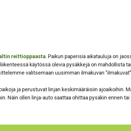
ltin reittioppaasta
. Paikun paperisia aikatauluja on jao
koliikenteessä käytössä olevia pysäkkejä on mahdollista ta
uosittelemme valitsemaan uusimman ilmakuvan ”ilmakuvat”
oaikoja ja perustuvat linjan keskimääräisiin ajoaikoihin. M
ihin. Näin ollen linja-auto saattaa ohittaa pysäkin ennen t