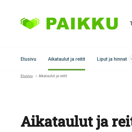
Etusivu
Aikataulut ja reitit
Liput ja hinnat
A
t
s
Etusivu
Aikataulut ja reitit
a
Aikataulut ja rei