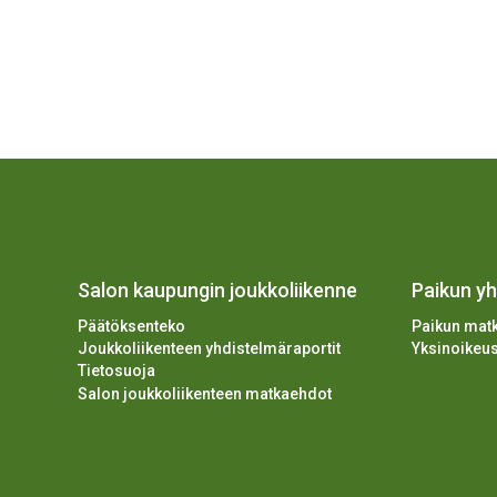
Salon kaupungin joukkoliikenne
Paikun y
Päätöksenteko
Paikun matk
Joukkoliikenteen yhdistelmäraportit
Yksinoikeu
Tietosuoja
Salon joukkoliikenteen matkaehdot