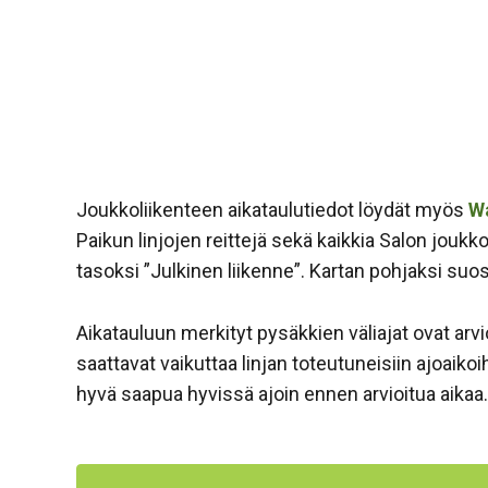
Joukkoliikenteen aikataulutiedot löydät myös
Wa
Paikun linjojen reittejä sekä kaikkia Salon jouk
tasoksi ”Julkinen liikenne”. Kartan pohjaksi s
Aikatauluun merkityt pysäkkien väliajat ovat arvi
saattavat vaikuttaa linjan toteutuneisiin ajoaiko
hyvä saapua hyvissä ajoin ennen arvioitua aikaa.