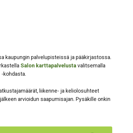
ssa kaupungin palvelupisteissä ja pääkirjastossa.
rkastella
Salon karttapalvelusta
valitsemalla
 -kohdasta.
atkustajamäärät, liikenne- ja keliolosuhteet
ai jälkeen arvioidun saapumisajan. Pysäkille onkin